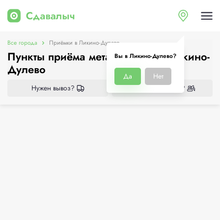
Все города
Приёмки в Ликино-Дулево
Пункты приёма металлолома в Ликино-
Вы в Ликино-Дулево?
Дулево
Да
Нет
Нужен вывоз?
Нужен демонтаж?