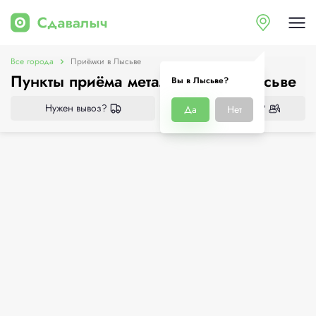
Все города
Приёмки в Лысьве
Пункты приёма металлолома в Лысьве
Вы в Лысьве?
Нужен вывоз?
Нужен демонтаж?
Да
Нет