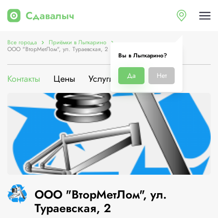
Все города
Приёмки в Лыткарино
ООО "ВторМетЛом", ул. Тураевская, 2
Вы в Лыткарино?
Да
Нет
Контакты
Цены
Услуги
О компании
ООО "ВторМетЛом", ул.
Тураевская, 2