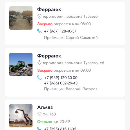
Ферратек
территория промзона Тураево
Закрыто
откроется в пн 08:00
+
7 (967) 128-40-37
Приёмщик: Сергей Савицкий
Ферратек
территория промзона Тураево, с6
Закрыто
откроется в пн 09:00
+
7 (969) 120-30-00
+
7 (966) 032-29-43
Приёмщик: Валерий Захаров
Алмаз
Уч. 163
Открыто
до 23:59
+
7 (925) 615-11-05