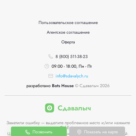
Пользовательское соглашение
Агентское соглашение
Оферта
8 (800) 511-38-23
09:00 - 18:00, Пн - Пт
info@sdavalych.ru
разработано
Bots House
© Сдавалыч 2026
Заметили ошибку — выделите проблемное место и/или нажмите
Ctrl-Enter
Позвонить
Показать на карте
Цены пунктов приема на сайте не являются публичной офертой.