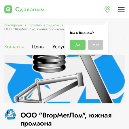
Все города
Приёмки в Видном
ООО "ВторМетЛом", южная промзона
Вы в Видном?
Да
Нет
Контакты
Цены
Услуги
О компании
ООО "ВторМетЛом", южная
промзона