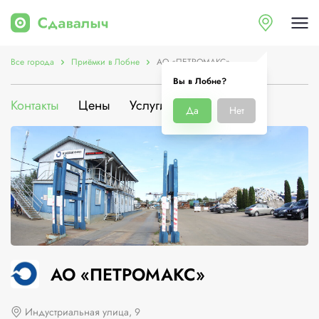
Все города
Приёмки в Лобне
АО «ПЕТРОМАКС»
Вы в Лобне?
Контакты
Цены
Услуги
О компании
Да
Нет
АО «ПЕТРОМАКС»
Индустриальная улица, 9