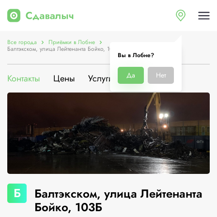
Все города
Приёмки в Лобне
Балтэкском, улица Лейтенанта Бойко, 103Б
Вы в Лобне?
Да
Нет
Контакты
Цены
Услуги
О компании
Б
Балтэкском, улица Лейтенанта
Бойко, 103Б