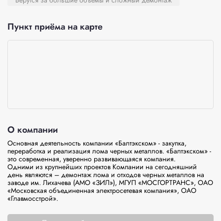
Берутся за большие объёмы и сложный демонтаж
Пункт приёма на карте
О компании
Основная деятельность компании «Балтэкском» - закупка, 
переработка и реализация лома черных металлов. «Балтэкском» - 
это современная, уверенно развивающаяся компания.

Одними из крупнейших проектов Компании на сегодняшний 
день являются – демонтаж лома и отходов черных металлов на 
заводе им. Лихачева (АМО «ЗИЛ»), МГУП «МОСГОРТРАНС», ОАО 
«Московская объединенная электросетевая компания», ОАО 
«Главмосстрой».