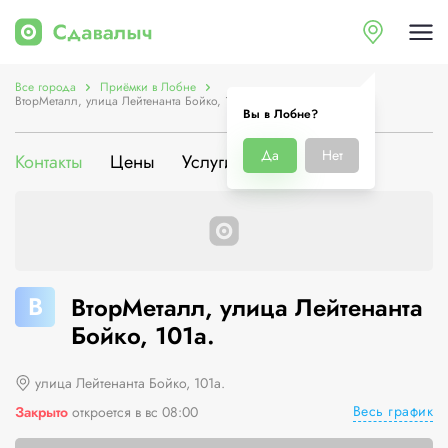
Все города
Приёмки в Лобне
ВторМеталл, улица Лейтенанта Бойко, 101а.
Вы в Лобне?
Да
Нет
Контакты
Цены
Услуги
О компании
В
ВторМеталл, улица Лейтенанта
Бойко, 101а.
улица Лейтенанта Бойко, 101а.
Весь график
Закрыто
откроется в вс 08:00