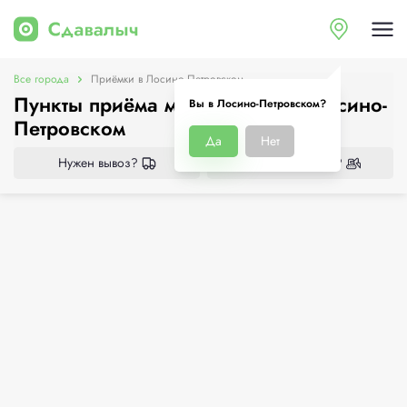
Все города
Приёмки в Лосино-Петровском
Пункты приёма металлолома в Лосино-
Вы в Лосино-Петровском?
Петровском
Да
Нет
Нужен вывоз?
Нужен демонтаж?