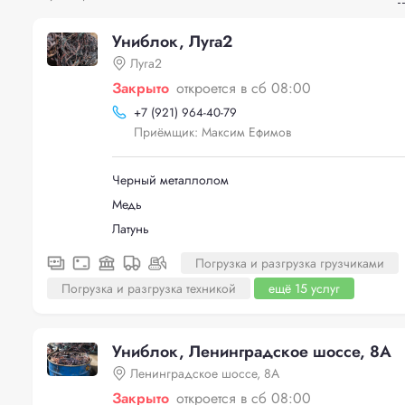
Униблок, Луга2
Луга2
Закрыто
откроется в сб 08:00
+
7 (921) 964-40-79
Приёмщик: Максим Ефимов
Черный металлолом
Медь
Латунь
Погрузка и разгрузка грузчиками
Погрузка и разгрузка техникой
ещё 15 услуг
Униблок, Ленинградское шоссе, 8А
Ленинградское шоссе, 8А
Закрыто
откроется в сб 08:00