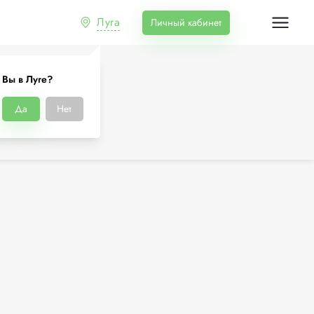
Луга
Личный кабинет
Вы в Луге?
Да
Нет