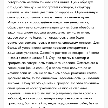
поверхность металла тонкого слоя цинка. Цинк образует
оксидную пленку и не пропускает кислород в структуру
металла — это защищает сталь от коррозии. Оцинкованную
сталь можно отличить и визуальным, и опытным путем.
Изделия с антикоррозийным покрытием имеют пятна,
образованные от кристаллизации цинка. Если обработка
защитным слоем прошла высококачественно, то пятен,
скорее всего, не будет, но поверхность стали будет
отличаться зеркальностью и легким синеватым отливом. Для
большей уверенности можно провести эксперимент в
домашних условиях. Сделайте раствор из поваренной соли
и воды в соотношении 3:1. Окуните тряпку в раствор и
протрите ею поверхность стального изделия. Оставьте его в
помещении (не на солнце) и через сутки посмотрите на
металл: если на нем не появились следы ржавчины светло-
красного цвета, то это оцинковка. Эффективность цинкования
высокая, к тому же это дешевый процесс. По этим причинам
слой цинка наносят практически на любые стальные
изделия. Чаще всего это листы (например, листы кровли и
заборов), но антикоррозийную защиту наносят также на
проволоку, болты и гайки, ведра, водосточные трубы, банки