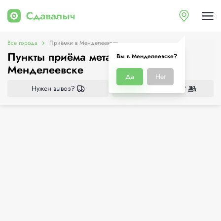
Все города
Приёмки в Менделеевске
Пункты приёма металлолома в
Вы в Менделеевске?
Менделеевске
Да
Нет
Нужен вывоз?
Нужен демонтаж?