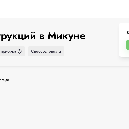
трукций в Микуне
В
 приёмки
Способы оплаты
лома.