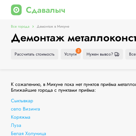
Все города
Демонтаж в Микуне
Демонтаж металлоконс
3
Рассчитать стоимость
Услуги
Нужен вывоз?
Все
К сожалению, в Микуне пока нет пунктов приёма металло
Ближайшие города с пунктами приёма:
Сыктывкар
село Визинга
Коряжма
Луза
Белая Холуница