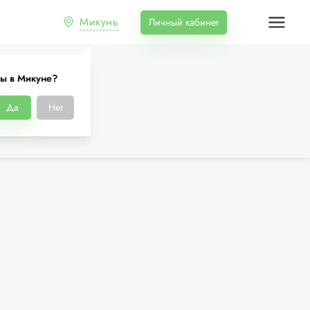
Микунь
Личный кабинет
ы в Микуне?
Да
Нет