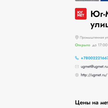
Юг-
улиц
Промышленная ул
Открыто
до 17:00
+7800222166
ugmet@ugmet.ru
http://ugmet.ru/
Цены на ме