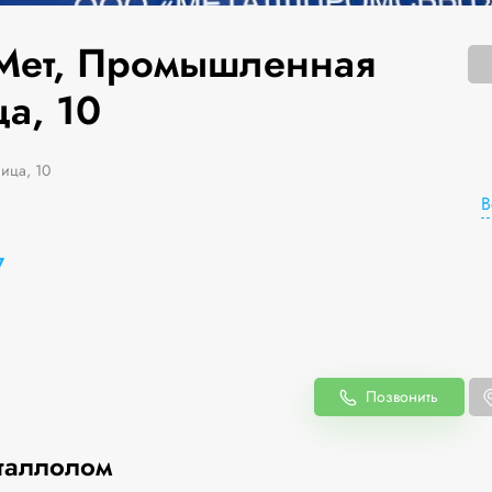
Мет, Промышленная
а, 10
ица, 10
В
7
Позвонить
таллолом