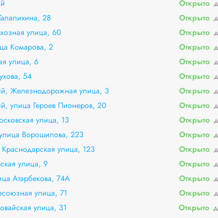
ай
Открыто
д
Талалихина, 28
Открыто
д
вхозная улица, 60
Открыто
д
ица Комарова, 2
Открыто
д
ая улица, 6
Открыто
д
ухова, 54
Открыто
д
ий, Железнодорожная улица, 3
Открыто
д
й, улица Героев Пионеров, 20
Открыто
д
сковская улица, 13
Открыто
д
 улица Ворошилова, 223
Открыто
д
я Краснодарская улица, 123
Открыто
д
ская улица, 9
Открыто
д
ица Атарбекова, 74А
Открыто
д
есоюзная улица, 71
Открыто
д
овайская улица, 31
Открыто
д