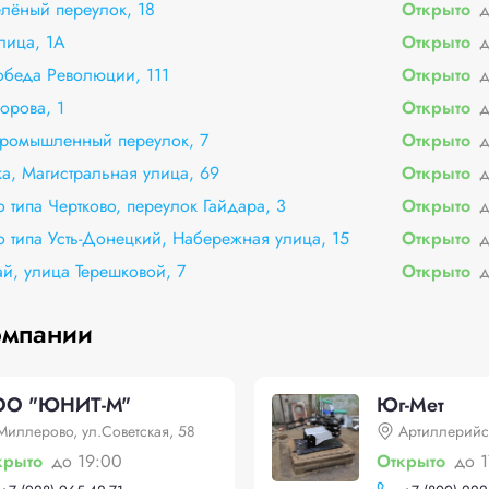
лёный переулок, 18
Открыто
д
лица, 1А
Открыто
д
обеда Революции, 111
Открыто
д
орова, 1
Открыто
д
Промышленный переулок, 7
Открыто
д
а, Магистральная улица, 69
Открыто
д
 типа Чертково, переулок Гайдара, 3
Открыто
д
о типа Усть-Донецкий, Набережная улица, 15
Открыто
д
й, улица Терешковой, 7
Открыто
д
омпании
О "ЮНИТ-М"
Юг-Мет
Миллерово, ул.Советская, 58
Артиллерийс
крыто
до 19:00
Открыто
до 1