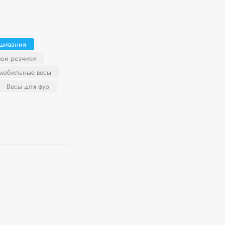
ешивания
вои резчики
мобильные весы
Весы для фур