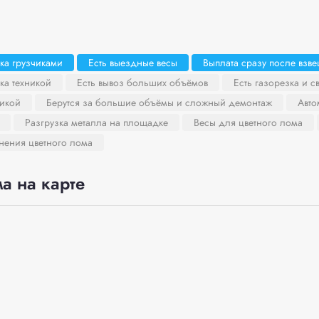
ка грузчиками
Есть выездные весы
Выплата сразу после взв
ка техникой
Есть вывоз больших объёмов
Есть газорезка и с
никой
Берутся за большие объёмы и сложный демонтаж
Авто
Разгрузка металла на площадке
Весы для цветного лома
нения цветного лома
а на карте