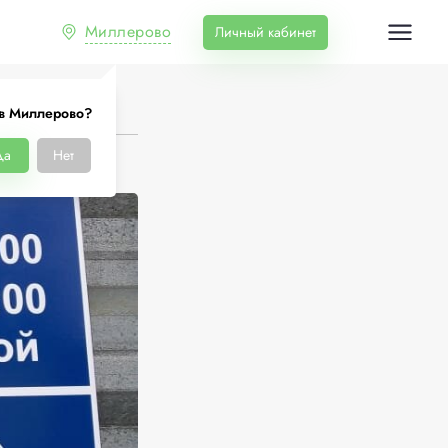
Миллерово
Личный кабинет
в Миллерово?
Да
Нет