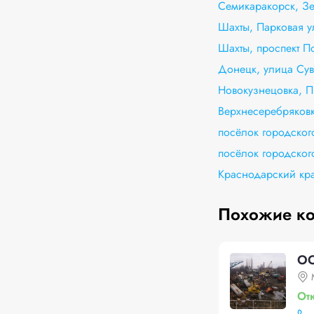
Семикаракорск, Зе
Шахты, Парковая у
Шахты, проспект П
Донецк, улица Сув
Новокузнецовка, 
Верхнесеребряковк
посёлок городского
посёлок городског
Краснодарский кра
Похожие к
ОО
От