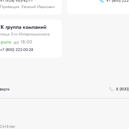
+
7 (928) 965-42-71
+
7 (800) 222
Приёмщик: Евгений Иванович
К группа компаний
улица 3-го Интернационала
крыто
до 18:00
+
7 (800) 222-00-28
ферта
8 (800)
rl-Enter