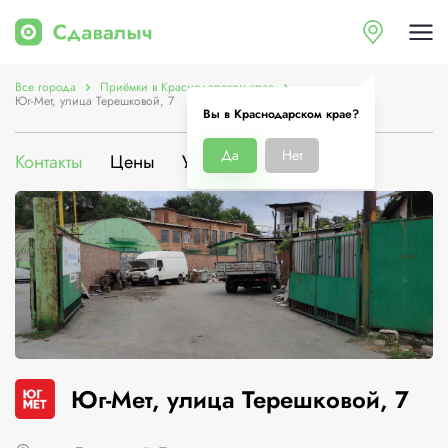
Все города
Приёмки в Краснодарском крае
Юг-Мет, улица Терешковой, 7
Вы в Краснодарском крае?
Да
Нет
Контакты
Цены
Услуги
О компании
Юг-Мет, улица Терешковой, 7