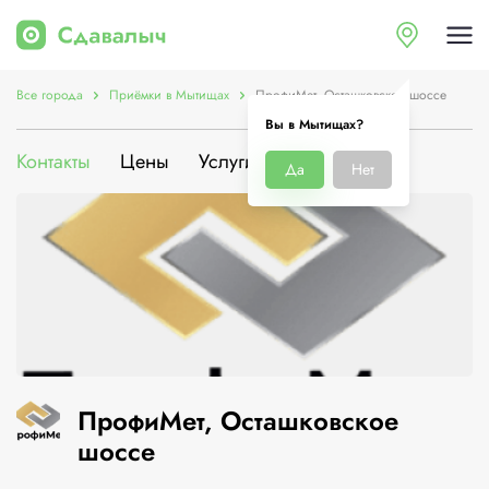
Все города
Приёмки в Мытищах
ПрофиМет, Осташковское шоссе
Вы в Мытищах?
Контакты
Цены
Услуги
О компании
Да
Нет
ПрофиМет, Осташковское
шоссе