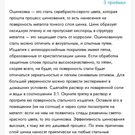
3 приёмки
Оцинковка — это сталь серебристо-серого цвета, которая
прошла процесс цинкования, то есть нанесения на
поверхность металла тонкого слоя цинка. Цинк образует
оксидную пленку и не пропускает кислород в структуру
металла — это защищает сталь от коррозии. Оцинкованную
сталь можно отличить и визуальным, и опытным путем.
Изделия с антикоррозийным покрытием имеют пятна,
образованные от кристаллизации цинка. Если обработка
защитным слоем прошла высококачественно, то пятен,
скорее всего, не будет, но поверхность стали будет
отличаться зеркальностью и легким синеватым отливом. Для
большей уверенности можно провести эксперимент в
домашних условиях. Сделайте раствор из поваренной соли
и воды в соотношении 3:1. Окуните тряпку в раствор и
протрите ею поверхность стального изделия. Оставьте его в
помещении (не на солнце) и через сутки посмотрите на
металл: если на нем не появились следы ржавчины светло-
красного цвета, то это оцинковка. Эффективность цинкования
высокая, к тому же это дешевый процесс. По этим причинам
слой цинка наносят практически на любые стальные