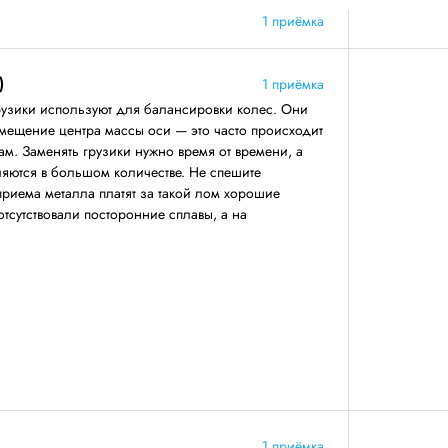
1 приёмка
)
1 приёмка
узики используют для балансировки колес. Они
смещение центра массы оси — это часто происходит
м. Заменять грузики нужно время от времени, а
вляются в большом количестве. Не спешите
приема металла платят за такой лом хорошие
 отсутствовали посторонние сплавы, а на
1 приёмка