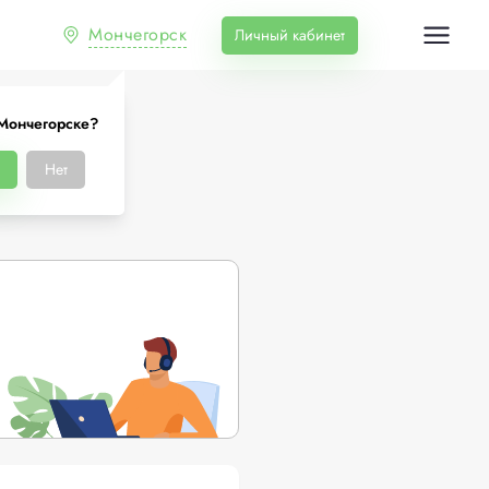
Мончегорск
Личный кабинет
Мончегорске?
ске
Нет