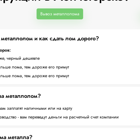
Вывоз металлолома
а металлолом и как сдать лом дорого?
торов:
оже, черный дешевле
ольше лома, тем дороже его примут
ольше лома, тем дороже его примут
 за металлолом?
вам заплатят наличными или на карту
водство - вам переведут деньги на расчетный счет компании
ема металла?