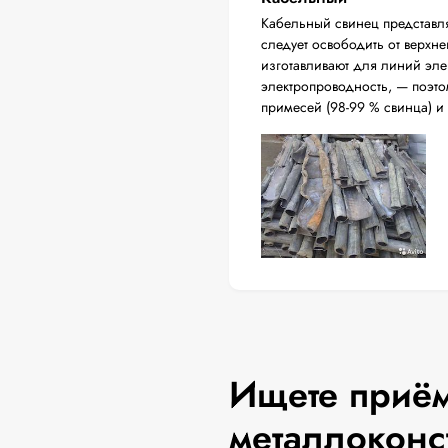
Кабельный свинец представл
следует освободить от верхн
изготавливают для линий эл
электропроводность, — поэто
примесей (98-99 % свинца) и
Ищете приём
металлоконс