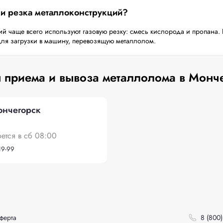
 и резка металлоконструкций?
й чаще всего используют газовую резку: смесь кислорода и пропана. 
для загрузки в машину, перевозящую металлолом.
 приема и вывоза металлолома в Монч
ончегорск
оется в сб 08:00
19-99
ферта
8 (800)