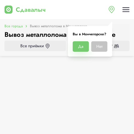
Все города
Вывоз металлолома в Мончегорске
Вывоз металлолома в Мончегорске
Вы в Мончегорске?
Все приёмки
Нужен демонтаж?
Да
Нет