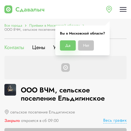
Все города
Приёмки в Московской области
ООО ВЧМ, сельское поселение Ельдигинское
Вы в Московской области?
Да
Нет
Контакты
Цены
Услуги
О компании
ООО ВЧМ, сельское
поселение Ельдигинское
сельское поселение Ельдигинское
Весь график
Закрыто
откроется в сб 09:00