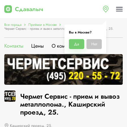
Все города
Приёмки в Москве
Чермет Сервис - прием и вывоз металлолома., Каширский проезд, 25.
Вы в Москве?
Да
Нет
Контакты
Цены
О компании
Чермет Сервис - прием и вывоз
металлолома., Каширский
проезд, 25.
Каширский проезд, 25.