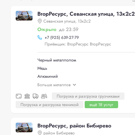
ВторРесурс, Севанская улица, 13к2с2
Севанская улица, 13к2с2
Открыто
до 23:59
+
7 (925) 639-27-79
Приёмщик: ВторРесурс ВторРесурс
Черный металлолом
Медь
Алюминий
Больше металлов
Погрузка и разгрузка грузчиками
Погрузка и разгрузка техникой
ещё 18 услуг
ВторРесурс, район Бибирево
район Бибирево