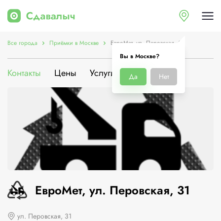
Все города
Приёмки в Москве
ЕвроМет, ул. Перовская, 31
Вы в Москве?
Контакты
Цены
Услуги
О компании
Да
Нет
ЕвроМет, ул. Перовская, 31
ул. Перовская, 31