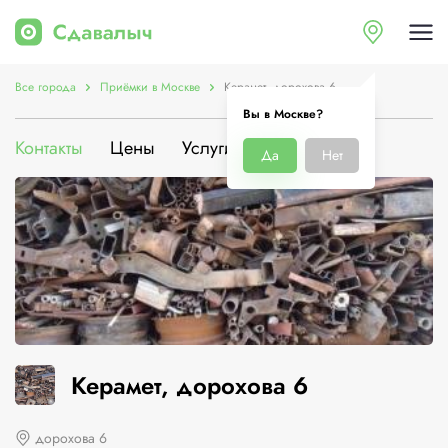
Все города
Приёмки в Москве
Керамет, дорохова 6
Вы в Москве?
Контакты
Цены
Услуги
О компании
Да
Нет
Керамет, дорохова 6
дорохова 6