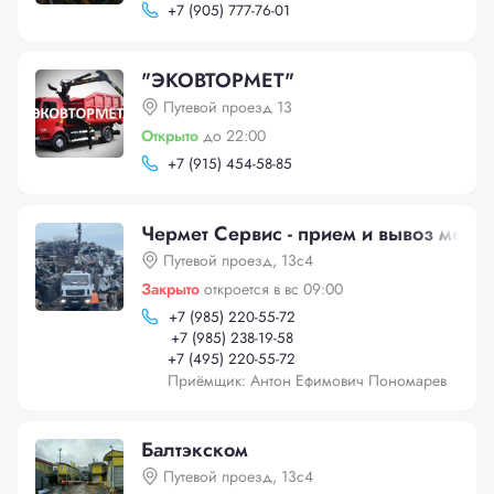
+
7 (905) 777-76-01
"ЭКОВТОРМЕТ"
Путевой проезд 13
Открыто
до 22:00
+
7 (915) 454-58-85
Чермет Сервис - прием и вывоз метал
Путевой проезд, 13с4
Закрыто
откроется в вс 09:00
+
7 (985) 220-55-72
+
7 (985) 238-19-58
+
7 (495) 220-55-72
Приёмщик: Антон Ефимович Пономарев
Балтэкском
Путевой проезд, 13с4