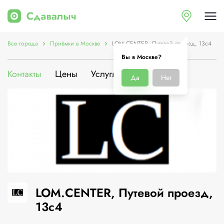
Все города
Приёмки в Москве
LOM.СENTER, Путевой проезд, 13с4
Вы в Москве?
Контакты
Цены
Услуги
О компании
Да
Нет
LOM.СENTER, Путевой проезд,
13с4