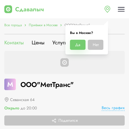
Все города
Приёмки в Москве
ООО"МетТранс"
Вы в Москве?
Контакты
Цены
Услуги
О компании
Да
Нет
М
ООО"МетТранс"
Севанская 64
Весь график
Открыто
до 20:00
Поделится