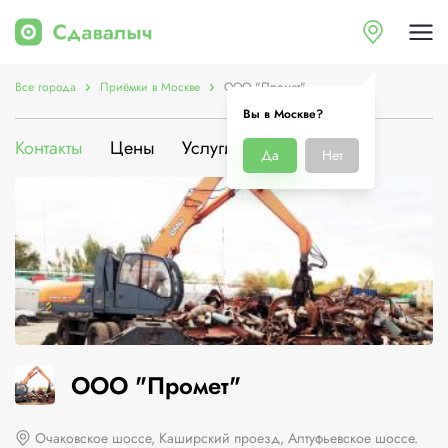
Все города
Приёмки в Москве
ООО "Промет"
Вы в Москве?
Контакты
Цены
Услуги
О компании
Да
Нет
ООО "Промет"
Очаковское шоссе, Каширский проезд, Алтуфьевское шоссе.