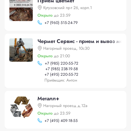
Прием цветмет
Кутузовский пр-т 26, корп.1
Открыто
до 23:59
+
7 (960) 515-24-79
Чермет Сервис - прием и вывоз метал
Нагорный проезд, 10с30
Открыто
до 21:00
+
7 (985) 220-55-72
+
7 (985) 238-19-58
+
7 (495) 220-55-72
Приёмщик: Антон
Металл+
Нагорный проезд д.12а
Открыто
до 23:59
+
7 (495) 409-18-55