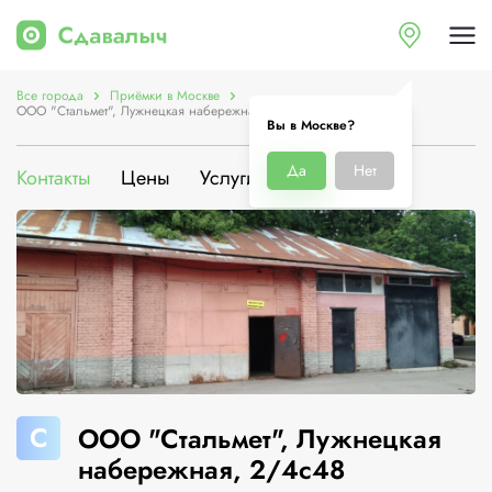
Все города
Приёмки в Москве
ООО "Стальмет", Лужнецкая набережная, 2/4с48
Вы в Москве?
Да
Нет
Контакты
Цены
Услуги
О компании
С
ООО "Стальмет", Лужнецкая
набережная, 2/4с48