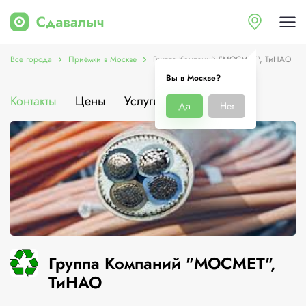
Все города
Приёмки в Москве
Группа Компаний "МОСМЕТ", ТиНАО
Вы в Москве?
Контакты
Цены
Услуги
О компании
Да
Нет
Группа Компаний "МОСМЕТ",
ТиНАО