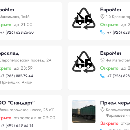
роМет
ЕвроМет
Максимова, 1с46
1-й Красного
крыто
до 21:00
Открыто
до 
+
7 (926) 628-26-50
+
7 (926) 628
орсклад
ЕвроМет
Старопетровский проезд, 2А
4-я Магистра
крыто
до 23:59
Открыто
до 
+
7 (965) 882-79-44
+
7 (926) 628
Приёмщик: Антон
О "Стандарт"
Прием черме
Звенигородское шоссе, 28 с11
Коломенская
Фармацевтич
крыто
откроется в пт 09:00
Закрыто
откр
+
7 (499) 649-65-14