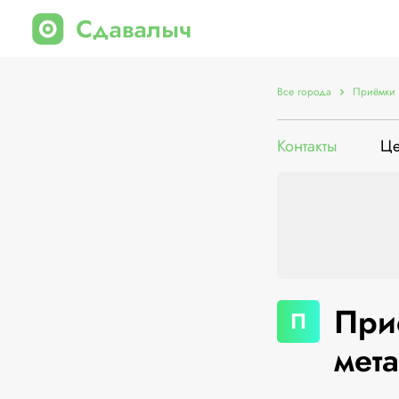
Все города
Приёмки 
Контакты
Ц
При
П
мет