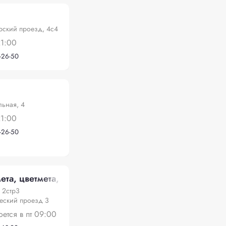
рский проезд, 4с4
21:00
-26-50
льная, 4
21:00
-26-50
та, цветмета, акб и кабеля (пункты по всей Москве)
 2стр3
еский проезд 3
оется в пт 09:00