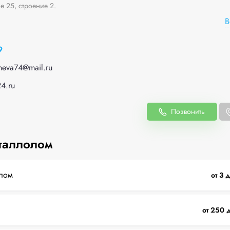
е 25, строение 2.
В
9
heva74@mail.ru
24.ru
Позвонить
таллолом
лом
от 3 
от 250 