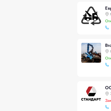
Ев
От
Вт
От
ОО
За