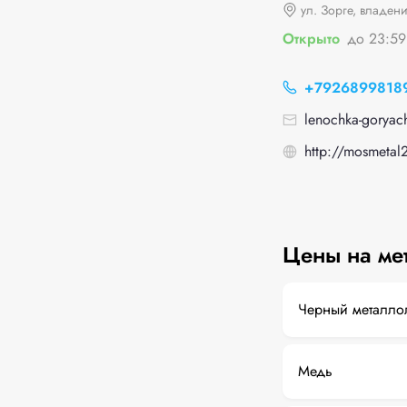
ул. Зорге, владени
Открыто
до 23:59
+7926899818
lenochka-goryac
http://mosmetal
Цены на ме
Черный металло
Медь