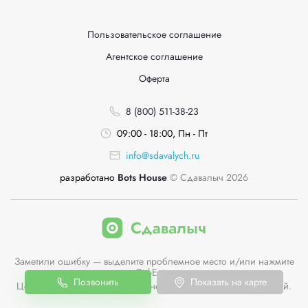
Пользовательское соглашение
Агентское соглашение
Оферта
8 (800) 511-38-23
09:00 - 18:00, Пн - Пт
info@sdavalych.ru
разработано
Bots House
© Сдавалыч 2026
Заметили ошибку — выделите проблемное место и/или нажмите
Ctrl-Enter
Позвонить
Показать на карте
Цены пунктов приема на сайте не являются публичной офертой.