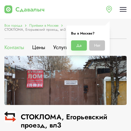
Все города
Приёмки в Москве
СТОКЛОМА, Егорьевский проезд, вл3
Вы в Москве?
Да
Нет
Контакты
Цены
Услуги
О компании
СТОКЛОМА, Егорьевский
проезд, вл3