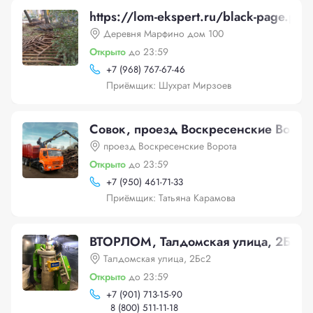
https://lom-ekspert.ru/black-page.p
Деревня Марфино дом 100
Открыто
до 23:59
+
7 (968) 767-67-46
Приёмщик: Шухрат Мирзоев
Совок, проезд Воскресенские Ворот
проезд Воскресенские Ворота
Открыто
до 23:59
+
7 (950) 461-71-33
Приёмщик: Татьяна Карамова
ВТОРЛОМ, Талдомская улица, 2Бс2
Талдомская улица, 2Бс2
Открыто
до 23:59
+
7 (901) 713-15-90
8 (800) 511-11-18