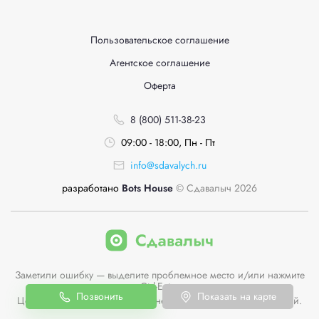
Пользовательское соглашение
Агентское соглашение
Оферта
8 (800) 511-38-23
09:00 - 18:00, Пн - Пт
info@sdavalych.ru
разработано
Bots House
© Сдавалыч 2026
Заметили ошибку — выделите проблемное место и/или нажмите
Ctrl-Enter
Позвонить
Показать на карте
Цены пунктов приема на сайте не являются публичной офертой.