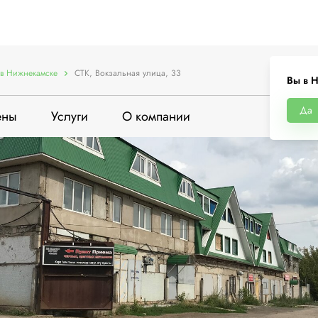
в Нижнекамске
СТК, Вокзальная улица, 33
Вы в 
Да
ены
Услуги
О компании