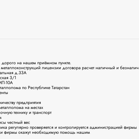
 дорого на нашем приёмном пункте.

металлоконструкций лицензии договора расчет наличный и безналич
альная д.33А

ская 3/1

П-10А

аллолома по Республике Татарстан

нты

ичеству предприятия

еталлолома на местах

очную технику и транспорт



есы честный вес

ника регулярно проверяется и контролируется администрацией фирмы

ки фирмы окажут необходимую помощь нашим
