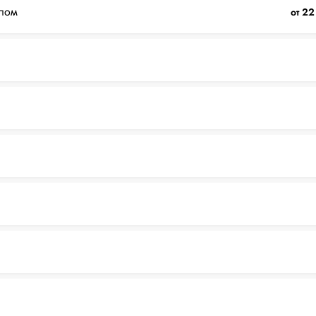
лом
от 22