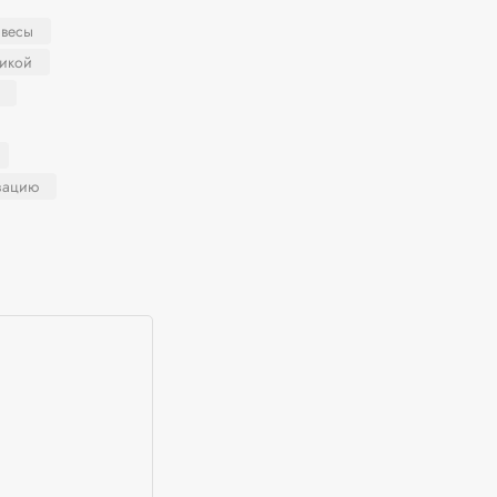
 весы
никой
зацию