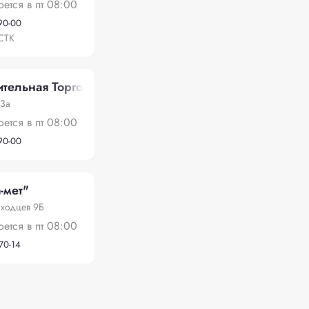
оется в пт 08:00
-90-00
СТК
тельная Торговая Компания"
13а
оется в пт 08:00
-90-00
-мет"
оходцев 9Б
оется в пт 08:00
-70-14