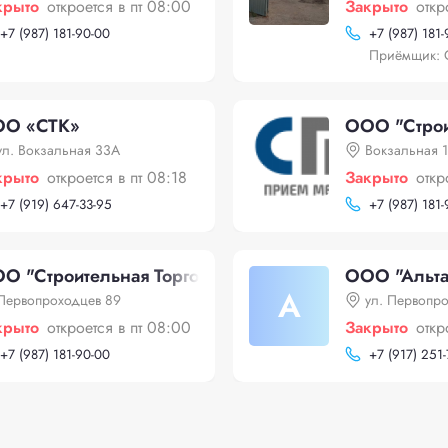
крыто
откроется в пт 08:00
Закрыто
откр
+
7 (987) 181-90-00
+
7 (987) 181
Приёмщик: 
О «СТК»
ООО "Строи
ул. Вокзальная 33А
Вокзальная 
крыто
откроется в пт 08:18
Закрыто
откр
+
7 (919) 647-33-95
+
7 (987) 181
О "Строительная Торговая Компания"
ООО "Альта
А
Первопроходцев 89
ул. Первопр
крыто
откроется в пт 08:00
Закрыто
откр
+
7 (987) 181-90-00
+
7 (917) 251