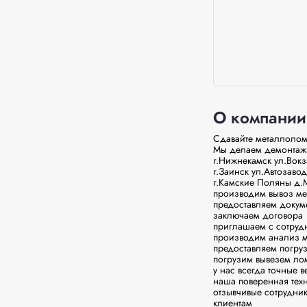
О компании
Сдавайте металлолом
Мы делаем демонтаж 
г.Нижнекамск ул.Вокз
г.Заинск ул.Автозавод
г.Камские Поляны д.М
производим вывоз мет
предоставляем докуме
заключаем договора

приглашаем с сотрудн
производим анализ м
предоставляем погруз
погрузим вывезем лом
у нас всегда точные в
наша поверенная тех
отзывчивые сотрудни
клиентам
