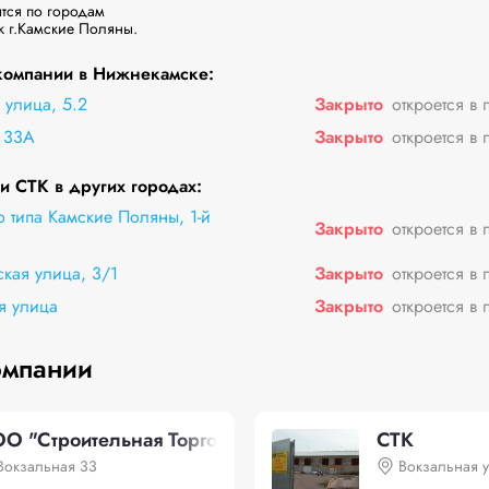
ся по городам

к г.Камские Поляны.
компании в Нижнекамске:
улица, 5.2
Закрыто
откроется в 
 33А
Закрыто
откроется в 
 СТК в других городах:
о типа Камские Поляны, 1-й
Закрыто
откроется в 
ская улица, 3/1
Закрыто
откроется в 
я улица
Закрыто
откроется в 
омпании
О "Строительная Торговая Компания"
СТК
Вокзальная 33
Вокзальная 