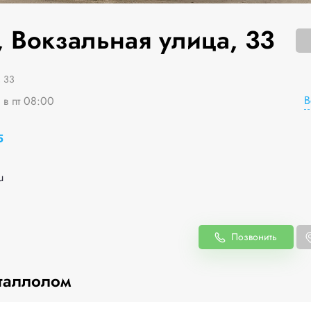
, Вокзальная улица, 33
 33
В
 в пт 08:00
5
u
Позвонить
таллолом