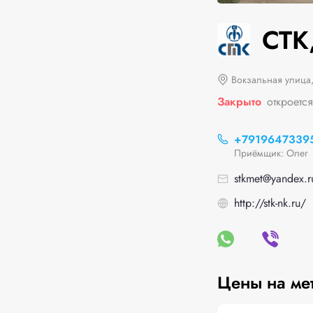
СТК
Вокзальная улица,
Закрыто
откроется
+7919647339
Приёмщик: Олег
stkmet@yandex.r
http://stk-nk.ru/
Цены на ме