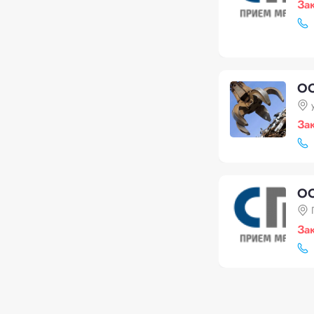
За
ОО
За
ОО
За