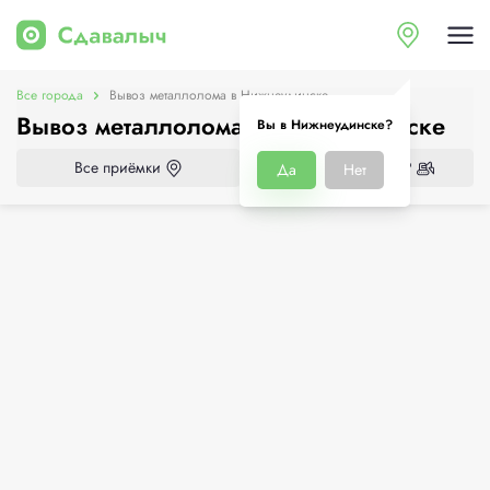
Все города
Вывоз металлолома в Нижнеудинске
Вывоз металлолома в Нижнеудинске
Вы в Нижнеудинске?
Все приёмки
Нужен демонтаж?
Да
Нет