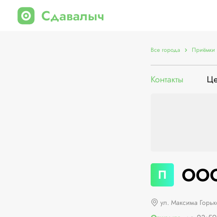
Все города
Приёмки 
Контакты
Ц
ООО
П
ул. Максима Горьк