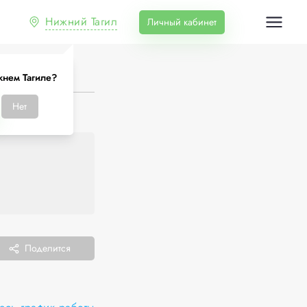
Нижний Тагил
Личный кабинет
нем Тагиле?
Нет
Поделится