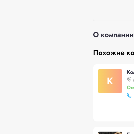
О компании
Похожие к
Ко
К
От