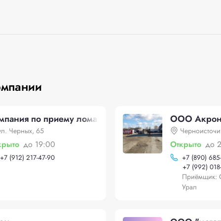
омпании
мпания по приему лома
ООО Акрон
ул. Черных, 65
Черноисточи
крыто
до 19:00
Открыто
до 
+
7 (912) 217-47-90
+
7 (890) 685
+
7 (992) 018
Приёмщик: 
Урал