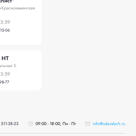
лист"
я-Краснокаменская
23:59
-15-06
 НТ
альная 3.
23:59
-98-77
 511-38-23
09:00 - 18:00, Пн - Пт
info@sdavalych.ru