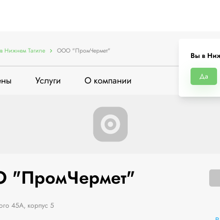
в Нижнем Тагиле
ООО "ПромЧермет"
Вы в Ниж
Да
ены
Услуги
О компании
 "ПромЧермет"
ого 45А, корпус 5