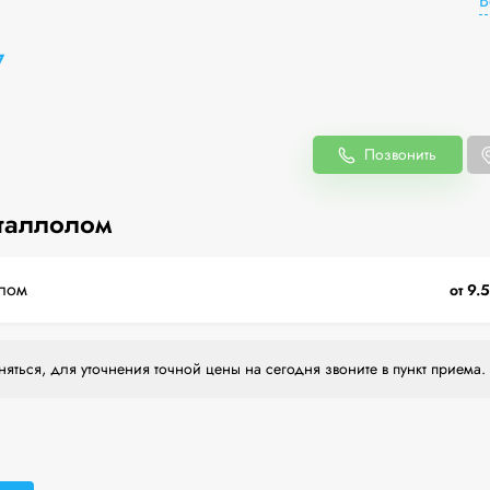
В
7
Позвонить
таллолом
лом
от 9.
яться, для уточнения точной цены на сегодня звоните в пункт приема.