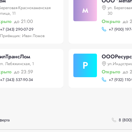
ом
ООО "метал
м
Береговая-Краснокаменская
ул. Берегова
улица, 11
30
крыто
до 21:00
Открыто
до 
+
7 (343) 290-07-29
+
7 (900) 197
Приёмщик: Иван Ломов
гилТрансЛом
ОООРесурс
Р
ул. Лебяжинская, 1
ул.Индустри
крыто
до 23:59
Открыто
до 
+
7 (343) 537-90-34
+
7 (932) 110
ферта
8 (800)