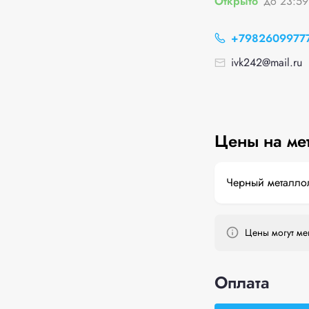
Открыто
до 23:59
+7982609977
ivk242@mail.ru
Цены на ме
Черный металло
Цены могут мен
Оплата