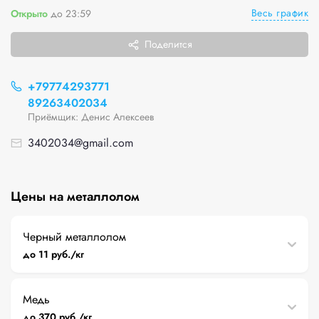
Весь график
Открыто
до 23:59
Поделится
+79774293771
89263402034
Приёмщик: Денис Алексеев
3402034@gmail.com
Цены на металлолом
Черный металлолом
до 11 руб./кг
Медь
до 370 руб./кг