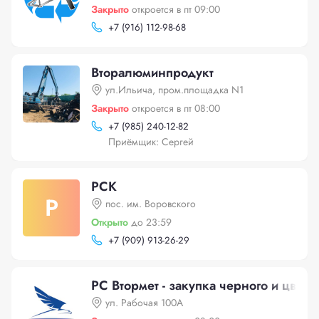
Закрыто
откроется в пт 09:00
+
7 (916) 112-98-68
Вторалюминпродукт
ул.Ильича, пром.площадка N1
Закрыто
откроется в пт 08:00
+
7 (985) 240-12-82
Приёмщик: Сергей
РСК
Р
пос. им. Воровского
Открыто
до 23:59
+
7 (909) 913-26-29
РС Втормет - закупка черного и цветн
ул. Рабочая 100А