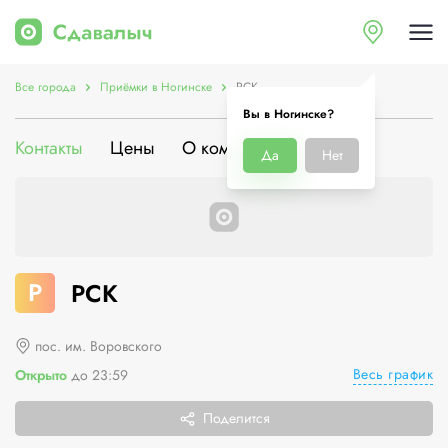
Все города
Приёмки в Ногинске
РСК
Вы в Ногинске?
Контакты
Цены
О компании
Да
Нет
Р
РСК
пос. им. Воровского
Весь график
Открыто
до 23:59
Поделится