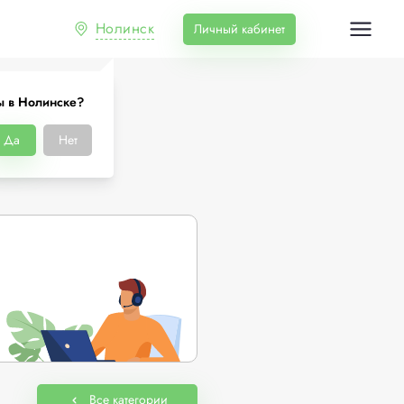
Нолинск
Личный кабинет
ы в Нолинске?
нске
Да
Нет
Все категории