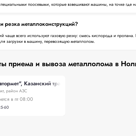
пециальными поосевыми, которые взвешивают машины, на точке где н
 и резка металлоконструкций?
й чаще всего используют газовую резку: смесь кислорода и пропана. 
для загрузки в машину, перевозящую металлолом.
ты приема и вывоза металлолома в Нол
ормет", Казанский тракт, район АЗС
акт, район АЗС
оется в пт 08:00
25-60