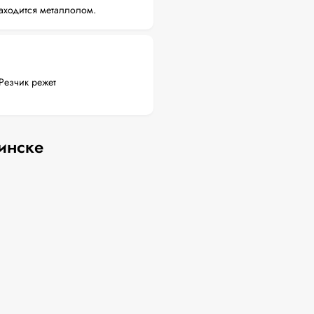
аходится металлолом.
Резчик режет
инске