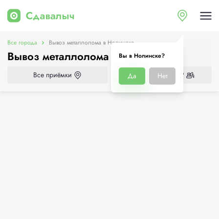
Все города
Вывоз металлолома в Нолинске
Вывоз металлолома в Нолинске
Вы в Нолинске?
Все приёмки
Нужен демонтаж?
Да
Нет