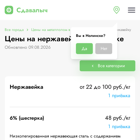
Все города
Цены на металлолом в Нолинске
Цены на нержавейку
Вы в Нолинске?
Цены на нержавейку в Нолинске
Обновлено 09.08.2026
Да
Нет
Все категории
Нержавейка
от 22 до 100 руб./кг
1 приёмка
48 руб./кг
6% (шестерка)
1 приёмка
Низколегированная нержавеющая сталь с содержанием