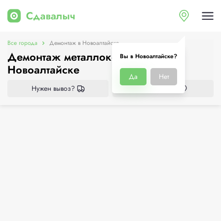
Все города
Демонтаж в Новоалтайске
Демонтаж металлоконструкций в
Вы в Новоалтайске?
Новоалтайске
Да
Нет
Нужен вывоз?
Все приёмки