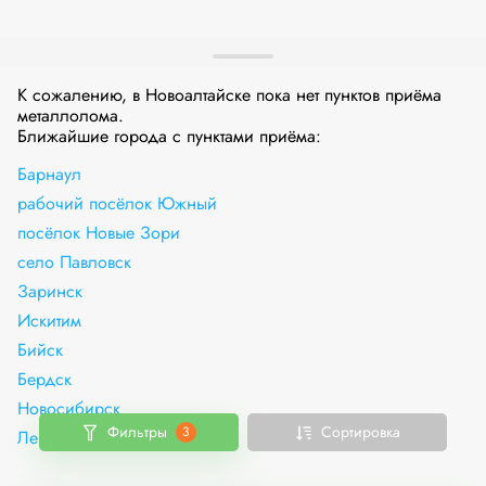
К сожалению, в Новоалтайске пока нет пунктов приёма
металлолома.
Ближайшие города с пунктами приёма:
Барнаул
рабочий посёлок Южный
посёлок Новые Зори
село Павловск
Заринск
Искитим
Бийск
Бердск
Новосибирск
Фильтры
Сортировка
3
Ленинск-Кузнецкий