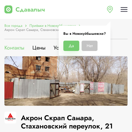
Все города
Приёмки в Новокуйбышевске
Акрон Скрап Самара, Стахановский переулок, 21
Вы в Новокуйбышевске?
Да
Нет
Контакты
Цены
Услуги
О компании
Акрон Скрап Самара,
Стахановский переулок, 21