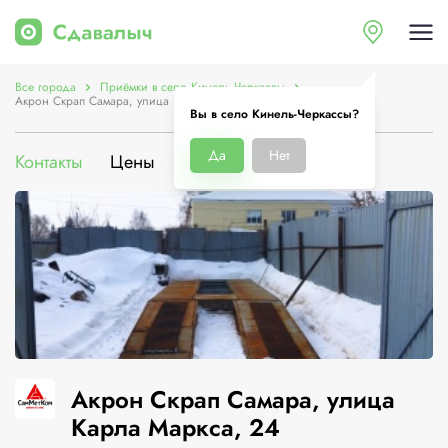
Все города
Приёмки в село Кинель-Черкассы
Акрон Скрап Самара, улица Карла Маркса, 24
Вы в село Кинель-Черкассы?
Да
Нет
Контакты
Цены
Услуги
О компании
Акрон Скрап Самара, улица
Карла Маркса, 24