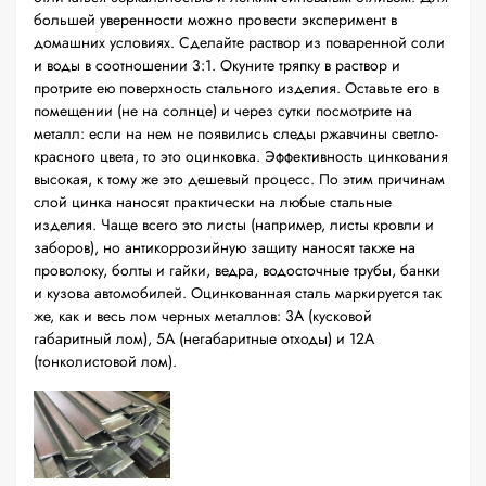
большей уверенности можно провести эксперимент в
домашних условиях. Сделайте раствор из поваренной соли
и воды в соотношении 3:1. Окуните тряпку в раствор и
протрите ею поверхность стального изделия. Оставьте его в
помещении (не на солнце) и через сутки посмотрите на
металл: если на нем не появились следы ржавчины светло-
красного цвета, то это оцинковка. Эффективность цинкования
высокая, к тому же это дешевый процесс. По этим причинам
слой цинка наносят практически на любые стальные
изделия. Чаще всего это листы (например, листы кровли и
заборов), но антикоррозийную защиту наносят также на
проволоку, болты и гайки, ведра, водосточные трубы, банки
и кузова автомобилей. Оцинкованная сталь маркируется так
же, как и весь лом черных металлов: 3А (кусковой
габаритный лом), 5А (негабаритные отходы) и 12А
(тонколистовой лом).