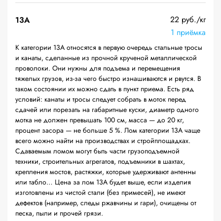
22 руб./кг
13А
1 приёмка
К категории 13А относятся в первую очередь стальные тросы
и канаты, сделанные из прочной крученой металлической
проволоки. Они нужны для подъема и перемещения
тяжелых грузов, из-за чего быстро изнашиваются и рвутся. В
таком состоянии их можно сдать в пункт приема. Есть ряд
условий: канаты и тросы следует собрать в моток перед
сдачей или порезать на габаритные куски, диаметр одного
мотка не должен превышать 100 см, масса — до 20 кг,
процент засора — не больше 5 %. Лом категории 13А чаще
всего можно найти на производствах и стройплощадках.
Сдаваемым ломом могут быть части грузоподъемной
техники, строительных агрегатов, подъемники в шахтах,
крепления мостов, растяжки, которые удерживают антенны
или табло… Цена за лом 13А будет выше, если изделия
изготовлены из чистой стали (без примесей), не имеют
дефектов (например, следы ржавчины и гари), очищены от
песка, пыли и прочей грязи.