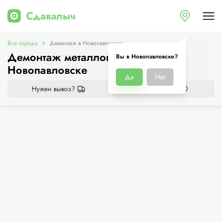
Все города
Демонтаж в Новопавловске
Демонтаж металлоконструкций в
Вы в Новопавловске?
Новопавловске
Да
Нет
Нужен вывоз?
Все приёмки