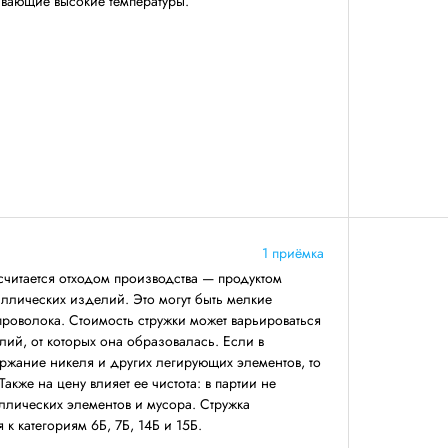
вающие высокие температуры.
1 приёмка
читается отходом производства — продуктом
ллических изделий. Это могут быть мелкие
 проволока. Стоимость стружки может варьироваться
лий, от которых она образовалась. Если в
ржание никеля и других легирующих элементов, то
Также на цену влияет ее чистота: в партии не
ллических элементов и мусора. Стружка
к категориям 6Б, 7Б, 14Б и 15Б.