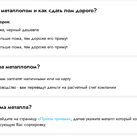
а металлолом и как сдать лом дорого?
торов:
оже, черный дешевле
ольше лома, тем дороже его примут
ольше лома, тем дороже его примут
 за металлолом?
вам заплатят наличными или на карту
водство - вам переведут деньги на расчетный счет компании
ема металла?
ейдите на страницу
«Пункты приема»
, далее укажите металл который хо
есующую Вас сортировку.