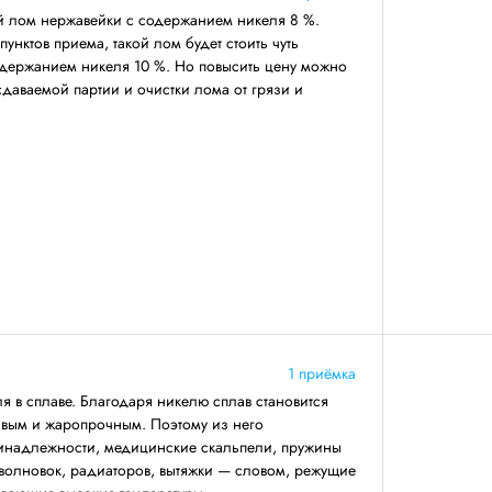
й лом нержавейки с содержанием никеля 8 %.
унктов приема, такой лом будет стоить чуть
одержанием никеля 10 %. Но повысить цену можно
даваемой партии и очистки лома от грязи и
1 приёмка
я в сплаве. Благодаря никелю сплав становится
ивым и жаропрочным. Поэтому из него
ринадлежности, медицинские скальпели, пружины
волновок, радиаторов, вытяжки — словом, режущие