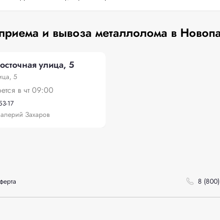
приема и вывоза металлолома в Новоп
осточная улица, 5
ица, 5
оется в чт 09:00
53-17
алерий Захаров
ферта
8 (800)