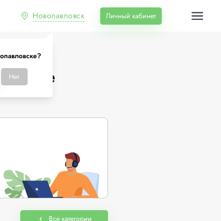
Новопавловск
Личный кабинет
опавловске?
ловске
Нет
Все категории