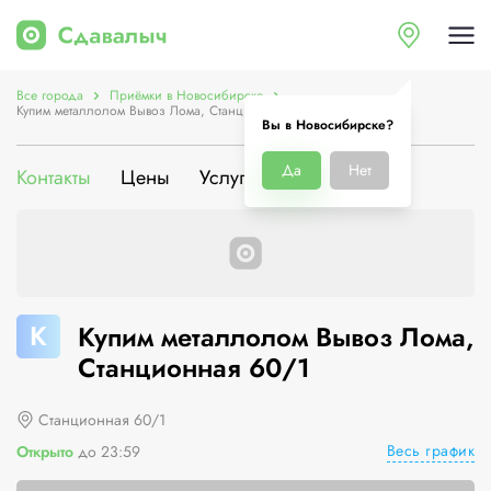
Все города
Приёмки в Новосибирске
Купим металлолом Вывоз Лома, Станционная 60/1
Вы в Новосибирске?
Да
Нет
Контакты
Цены
Услуги
О компании
К
Купим металлолом Вывоз Лома,
Станционная 60/1
Станционная 60/1
Весь график
Открыто
до 23:59