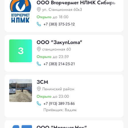
ООО Вторчермет НЛМК Сибирь
ул. Станционная 60к3
Открыто
до 18:00
+
7 (383) 375-25-12
ООО "ЗакупLoma"
З
станционная 60
Открыто
до 23:59
+
7 (383) 214-25-21
ЗСМ
Ленинский район
Открыто
до 23:00
+
7 (913) 389-75-86
Приёмщик: Вадим
ООО "Новомет-Нск"