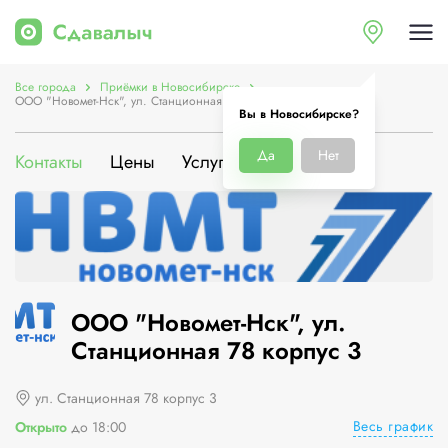
Все города
Приёмки в Новосибирске
ООО "Новомет-Нск", ул. Станционная 78 корпус 3
Вы в Новосибирске?
Да
Нет
Контакты
Цены
Услуги
О компании
ООО "Новомет-Нск", ул.
Станционная 78 корпус 3
ул. Станционная 78 корпус 3
Весь график
Открыто
до 18:00