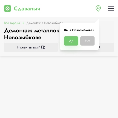
Все города
Демонтаж в Новозыбкове
Демонтаж металлоконструкций в
Вы в Новозыбкове?
Новозыбкове
Да
Нет
Нужен вывоз?
Все приёмки