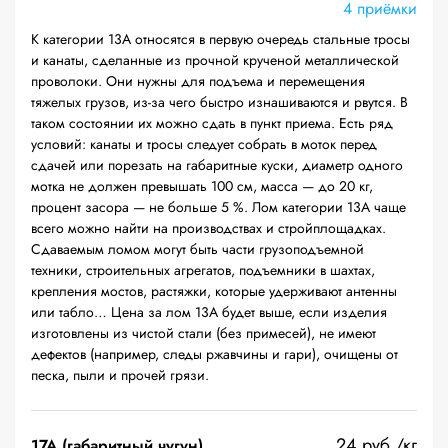
4 приёмки
К категории 13А относятся в первую очередь стальные тросы
и канаты, сделанные из прочной крученой металлической
проволоки. Они нужны для подъема и перемещения
тяжелых грузов, из-за чего быстро изнашиваются и рвутся. В
таком состоянии их можно сдать в пункт приема. Есть ряд
условий: канаты и тросы следует собрать в моток перед
сдачей или порезать на габаритные куски, диаметр одного
мотка не должен превышать 100 см, масса — до 20 кг,
процент засора — не больше 5 %. Лом категории 13А чаще
всего можно найти на производствах и стройплощадках.
Сдаваемым ломом могут быть части грузоподъемной
техники, строительных агрегатов, подъемники в шахтах,
крепления мостов, растяжки, которые удерживают антенны
или табло… Цена за лом 13А будет выше, если изделия
изготовлены из чистой стали (без примесей), не имеют
дефектов (например, следы ржавчины и гари), очищены от
песка, пыли и прочей грязи.
24 руб./кг
17А (габаритный чугун)